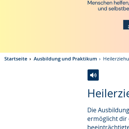
Startseite
Ausbildung und Praktikum
Heilerziehu
Zur
Aktiviere
Ein
Heilerzi
Leichten
Audio-
Video
Sprache
Unterstützung.
in
Die Ausbildung
wechseln.
Deutscher
Gebärdensprach
ermöglicht dir 
wird
beeinträchtig