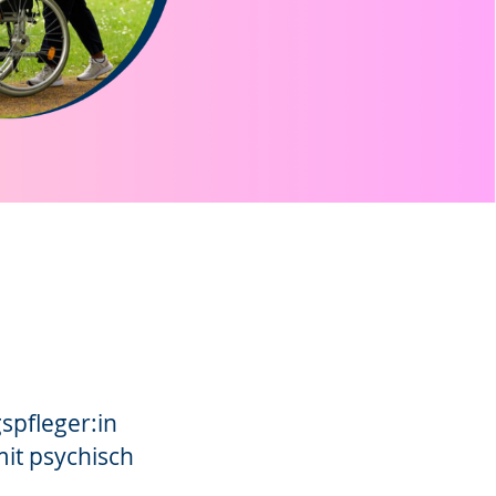
spfleger:in
mit psychisch