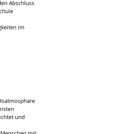
den Abschluss
schule
gkeiten im
eitsatmosphäre
ensten
ichtet und
e Menschen mit