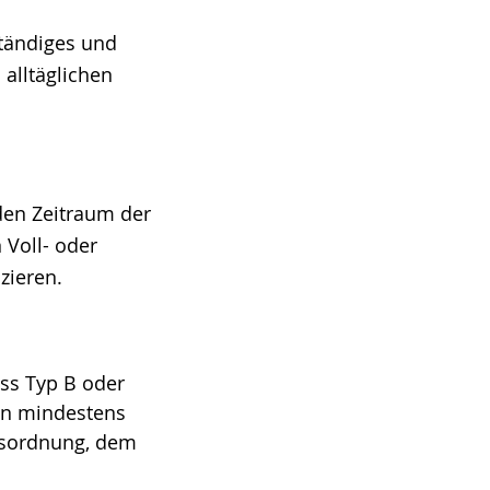
ständiges und
alltäglichen
 den Zeitraum der
 Voll- oder
izieren.
uss Typ B oder
on mindestens
ksordnung, dem