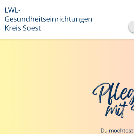
LWL-
Gesundheitseinrichtungen
Kreis Soest
Transkript anzeigen
Abspielen
Pausieren