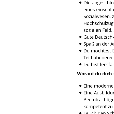
Die abgeschlo
eines einschl
Sozialwesen, 
Hochschulzuga
sozialen Feld, 
Gute Deutschk
Spaß an der 
Du möchtest 
Teilhabeberec
Du bist lernf
Worauf du dich 
Eine moderne 
Eine Ausbildu
Beeinträchtig
kompetent zu 
Durch den Sch