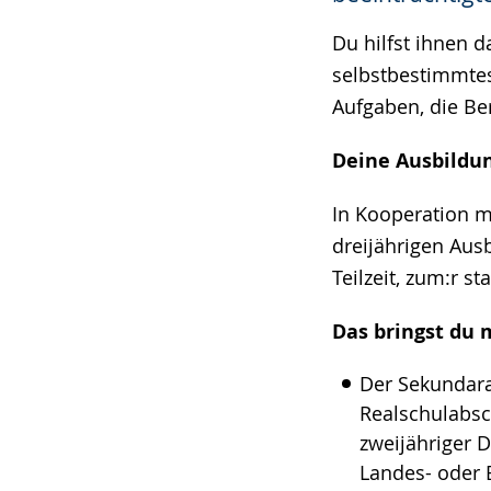
angezeigt.
Du hilfst ihnen 
selbstbestimmtes
Aufgaben, die Ber
Deine Ausbildun
In Kooperation mi
dreijährigen Ausb
Teilzeit, zum:r s
Das bringst du m
Der Sekundara
Realschulabsc
zweijähriger 
Landes- oder 