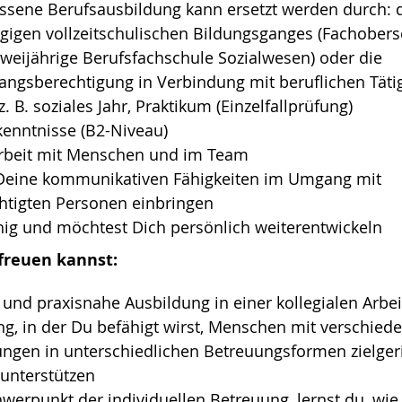
ssene Berufsausbildung kann ersetzt werden durch: 
ägigen vollzeitschulischen Bildungsganges (Fachober
zweijährige Berufsfachschule Sozialwesen) oder die
ngsberechtigung in Verbindung mit beruflichen Täti
z. B. soziales Jahr, Praktikum (Einzelfallprüfung)
enntnisse (B2-Niveau)
Arbeit mit Menschen und im Team
Deine kommunikativen Fähigkeiten im Umgang mit
htigten Personen einbringen
ähig und möchtest Dich persönlich weiterentwickeln
freuen kannst:
und praxisnahe Ausbildung in einer kollegialen Arb
ng, in der Du befähigt wirst, Menschen mit verschied
ungen in unterschiedlichen Betreuungsformen zielger
unterstützen
werpunkt der individuellen Betreuung, lernst du, wi