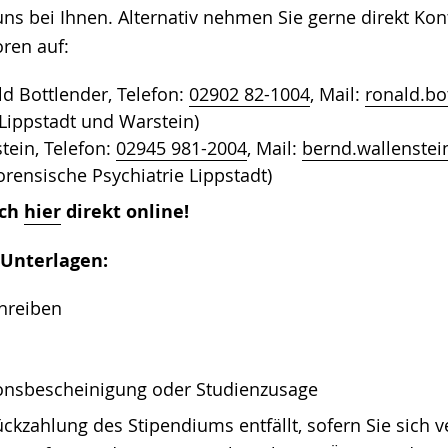
ns bei Ihnen. Alternativ nehmen Sie gerne direkt Kon
oren auf:
ld Bottlender, Telefon:
02902 82-1004
, Mail:
ronald.bo
 Lippstadt und Warstein)
tein, Telefon:
02945 981-2004
, Mail:
bernd.wallenstei
rensische Psychiatrie Lippstadt)
ich
hier
direkt online!
 Unterlagen:
hreiben
onsbescheinigung oder Studienzusage
ckzahlung des Stipendiums entfällt, sofern Sie sich ve