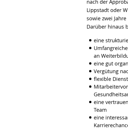
nach der Approbat
Lippstadt oder Wa
sowie zwei Jahre
Darüber hinaus b
eine strukturi
Umfangreiche 
an Weiterbild
eine gut organ
Vergütung nac
flexible Dien
Mitarbeitervor
Gesundheitsa
eine vertraue
Team
eine interess
Karrierechanc