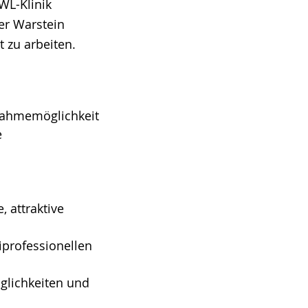
WL-Klinik
der Warstein
 zu arbeiten.
nahmemöglichkeit
e
, attraktive
iprofessionellen
glichkeiten und