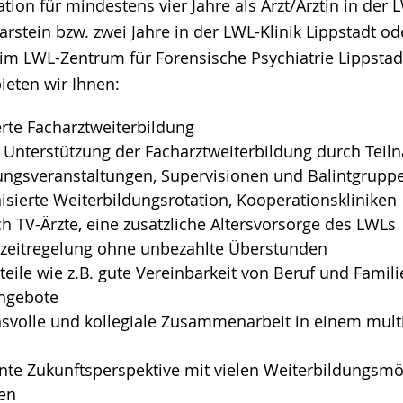
ion für mindestens vier Jahre als Arzt/Ärztin in der L
rstein bzw. zwei Jahre in der LWL-Klinik Lippstadt o
 im LWL-Zentrum für Forensische Psychiatrie Lippstadt
ieten wir Ihnen:
erte Facharztweiterbildung
Unterstützung der Facharztweiterbildung durch Teil
ungsveranstaltungen, Supervisionen und Balintgrupp
isierte Weiterbildungsrotation, Kooperationskliniken
h TV-Ärzte, eine zusätzliche Altersvorsorge des LWLs
stzeitregelung ohne unbezahlte Überstunden
teile wie z.B. gute Vereinbarkeit von Beruf und Familie
ngebote
nsvolle und kollegiale Zusammenarbeit in einem mult
ante Zukunftsperspektive mit vielen Weiterbildungsmö
en