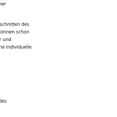
ner
schnitten des
 können schon
er und
ne individuelle
des