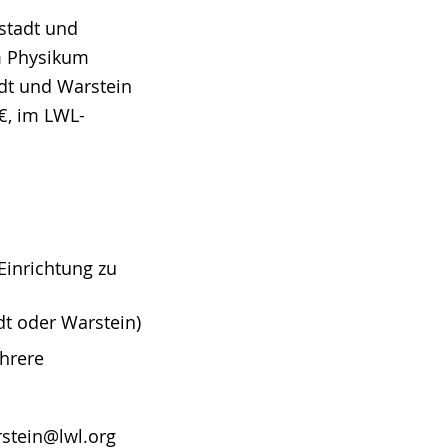
stadt und
m Physikum
adt und Warstein
€, im LWL-
Einrichtung zu
dt oder Warstein)
hrere
rstein@lwl.org