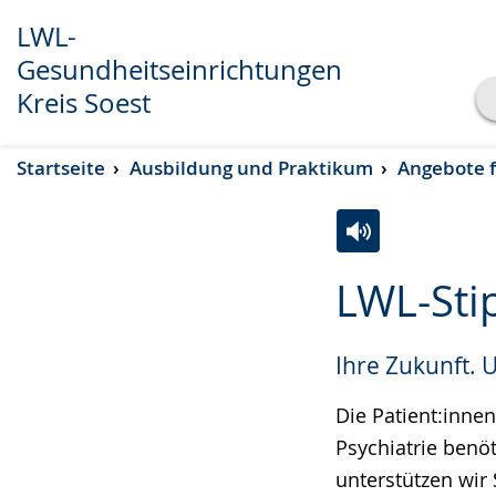
LWL-
Gesundheitseinrichtungen
Kreis Soest
Transkript anzeigen
Startseite
Ausbildung und Praktikum
Angebote f
Abspielen
Pausieren
Zur
Aktiviere
Ein
LWL-Sti
Leichten
Audio-
Video
Sprache
Unterstützung.
in
Ihre Zukunft. 
wechseln.
Deutscher
Gebärdensprach
Die Patient:inne
wird
Psychiatrie benö
angezeigt.
unterstützen wir